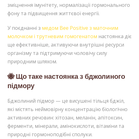
зміцнення імунітету, нормалізації гормонального
фону та підвищення життєвої енергії.
У поєднанні з
медом Bee Positive з маточним
молочком і трутневим гомогенатом
настоянка діє
ще ефективніше, активуючи внутрішні ресурси
організму та підтримуючи чоловічу силу
природним шляхом.
🐝 Що таке настоянка з бджолиного
підмору
Бджолиний підмор — це висушені тільця бджіл,
які містять неймовірну концентрацію біологічно
активних речовин: хітозан, меланін, апітоксин,
ферменти, мінерали, амінокислоти, вітаміни та
природні гормоноподібні сполуки.