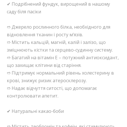
✔ Подрібнений фундук, вирощений в нашому
саду біля пасіки
➱ Джерело рослинного білка, необхідного для
відновлення тканин і росту м’язів.
➱ Містить кальцій, магній, калій і залізо, що
зміцнюють кістки та серцево-судинну систему.
➱ Багатий на вітамін Е – потужний антиоксидант,
що захищає клітини від старіння.
➱ Підтримує нормальний рівень холестерину в
крові, знижує ризик атеросклерозу.
➱ Надає відчуття ситості, що допомагає
контролювати апетит.
✔ Натуральні какао-боби
➱ Містить теобромін та кофеїн, які стимулюють