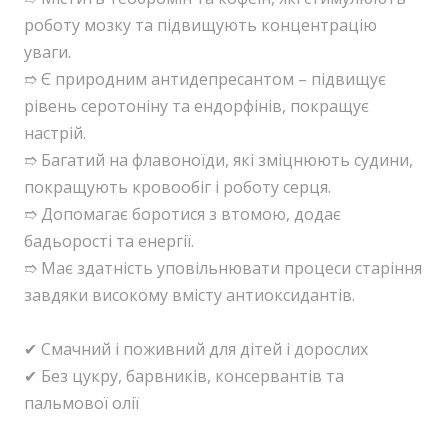
роботу мозку та підвищують концентрацію
уваги.
➱ Є природним антидепресантом – підвищує
рівень серотоніну та ендорфінів, покращує
настрій.
➱ Багатий на флавоноїди, які зміцнюють судини,
покращують кровообіг і роботу серця.
➱ Допомагає боротися з втомою, додає
бадьорості та енергії.
➱ Має здатність уповільнювати процеси старіння
завдяки високому вмісту антиоксидантів.
✔ Смачний і поживний для дітей і дорослих
✔ Без цукру, барвників, консервантів та
пальмової олії