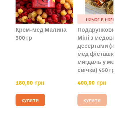
немає в наявності
Крем-мед Малина
Подарунковий наб
300 гр
Міні з медовими
десертами (крем-
мед фісташка,
мигдаль у меді,
свічка) 450 гр
180,00  грн
400,00  грн
купити
купити