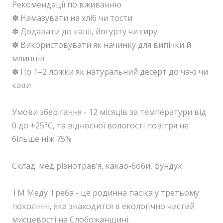
Рекомендації по вживанню
✽ Намазувати на хліб чи тости
✽ Додавати до каші, йогурту чи сиру
✽ Використовувати як начинку для випічки й
млинців
✽ По 1–2 ложки як натуральний десерт до чаю чи
кави
Умови зберігання - 12 місяців за температури від
0 до +25°С, та відносної вологості повітря не
більше ніж 75%
Склад: мед різнотравʼя, какао-боби, фундук
ТМ Меду Треба - це родинна пасіка у третьому
поколінні, яка знаходится в екологічно чистий
мисцевості на Слобожанщині.