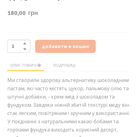
180,00  грн
добавити в кошик
ОПИС ТОВАРУ 🐝
ПОДРОБИЦІ
Ми створили здорову альтернативу шоколадним
пастам, які часто містять цукор, пальмову олію та
штучні добавки, - крем-мед з шоколадом та
фундуком. Завдяки ніжній збитій текстурі меду він
стає легким, повітряним і зручним у використанні.
У поєднанні з натуральними какао-бобами та
горіхами фундука виходить корисний десерт,