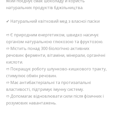
який поєднує смак шоколаду й користь
натуральних продуктів бджільництва.
✔ Натуральний квітковий мед з власної пасіки
➱ Є природним енергетиком, швидко насичує
організм натуральною глюкозою та фруктозою.
➱ Містить понад 300 біологічно активних
речовин: ферменти, вітаміни, мінерали, органічні
кислоти.
➱ Покращує роботу шлунково-кишкового тракту,
стимулює обмін речовин.
➱ Має антибактеріальні та протизапальні
властивості, підтримує імунну систему.
➱ Допомагає відновлювати сили після фізичних і
розумових навантажень.