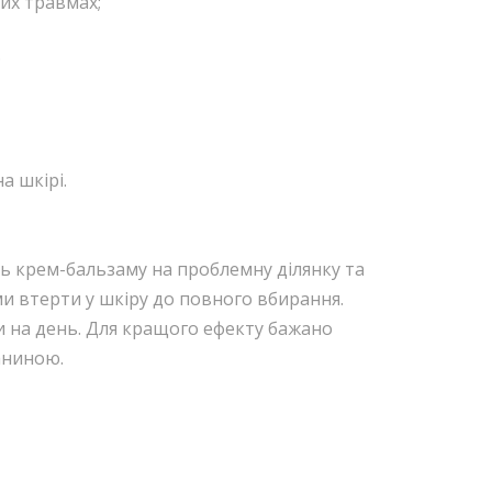
их травмах;
;
а шкірі.
ть крем-бальзаму на проблемну ділянку та
 втерти у шкіру до повного вбирання.
 на день. Для кращого ефекту бажано
аниною.