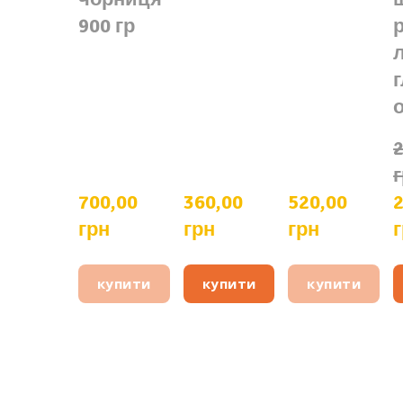
900 гр
р
2
700,00  
360,00  
520,00  
2
грн
грн
грн
купити
купити
купити