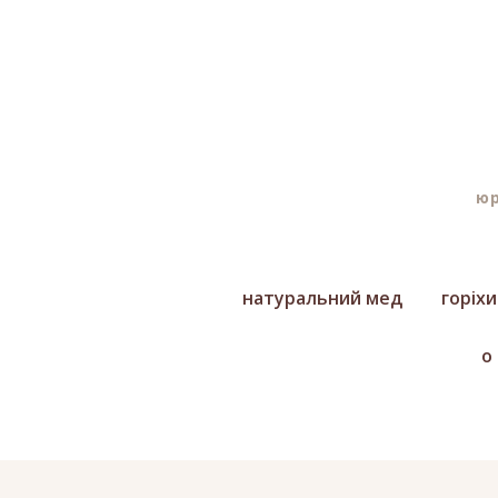
юр
натуральний мед
горіх
о