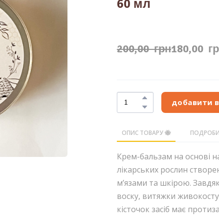
60 мл
200,00  грн
180,00  г
добавити 
ОПИС ТОВАРУ 🐝
ПОДРОБИ
Крем-бальзам на основі н
лікарських рослин створе
м’язами та шкірою. Завд
воску, витяжки живокосту
кісточок засіб має протиз