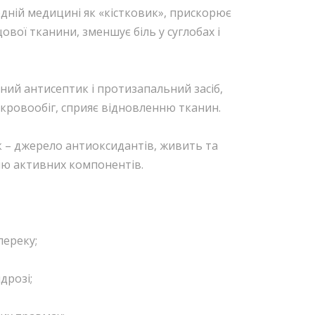
одній медицині як «кістковик», прискорює
ової тканини, зменшує біль у суглобах і
ий антисептик і протизапальний засіб,
 кровообіг, сприяє відновленню тканин.
к – джерело антиоксидантів, живить та
ію активних компонентів.
переку;
дрозі;