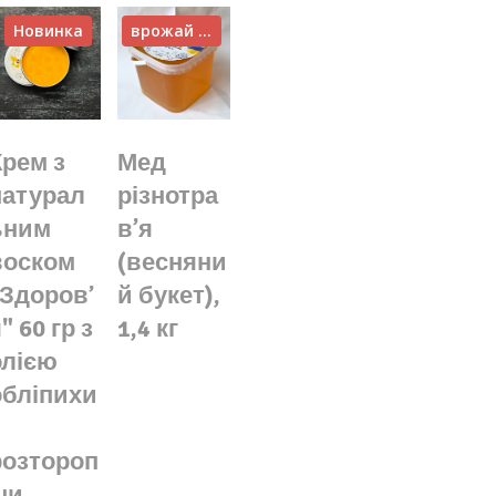
Новинка
врожай 2026
Крем з
Мед
натурал
різнотра
ьним
в’я
воском
(весняни
"Здоровʼ
й букет),
" 60 гр з
1,4 кг
олією
обліпихи
розтороп
ши,