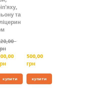
іпʼяху,
льону та
гліцерин
ом
20,00  
грн
00,00  
500,00  
грн
грн
купити
купити