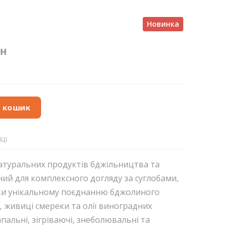
Новинка
рн
в кошик
ЦІ
атуральних продуктів бджільництва та
ний для комплексного догляду за суглобами,
яки унікальному поєднанню бджолиного
, живиці смереки та олії виноградних
апальні, зігріваючі, знеболювальні та