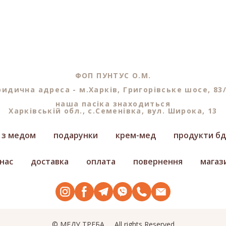
ФОП ПУНТУС О.М.
идична адреса - м.Харків, Григорівське шосе, 83
наша пасіка знаходиться
Харківській обл., с.Семенівка, вул. Широка, 13
и з медом
подарунки
крем-мед
продукти б
 нас
доставка
оплата
повернення
магаз
© МЕДУ ТРЕБА
All rights Reserved