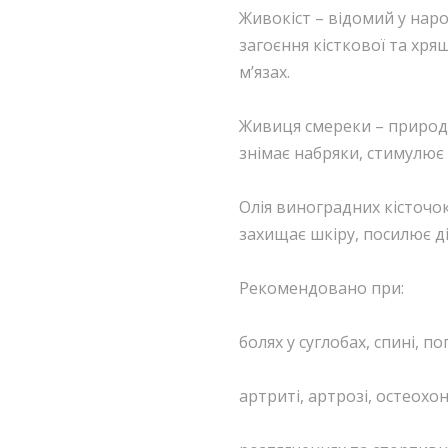
Живокіст – відомий у нар
загоєння кісткової та хрящ
м’язах.
Живиця смереки – природн
знімає набряки, стимулює
Олія виноградних кісточо
захищає шкіру, посилює д
Рекомендовано при:
болях у суглобах, спині, по
артриті, артрозі, остеохон