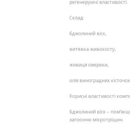
регенеруючі властивості.
Склад:
бджолиний віск,
витяжка живокосту,
живиця смереки,
олія виноградних кісточок
Корисні властивості комп
Бджолиний віск – пом’якш
загоєнню мікротріщин.