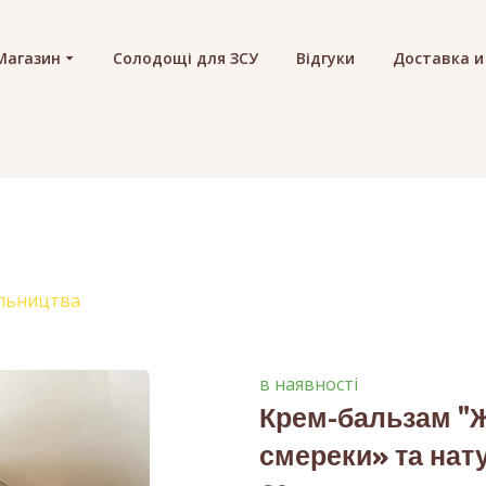
Магазин
Солодощі для ЗСУ
Відгуки
Доставка и
льництва
в наявності
Крем-бальзам "Ж
смереки» та на