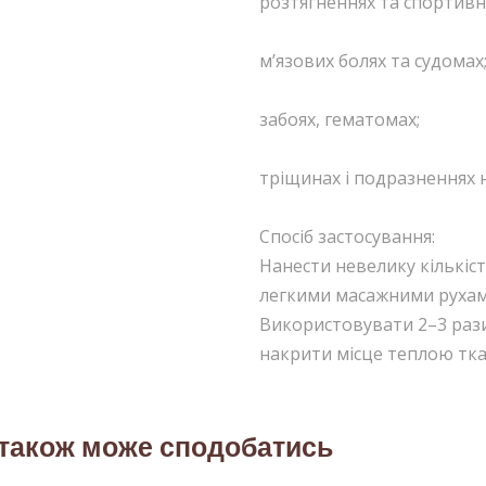
розтягненнях та спортивн
м’язових болях та судомах
забоях, гематомах;
тріщинах і подразненнях н
Спосіб застосування:
Нанести невелику кількіс
легкими масажними рухами
Використовувати 2–3 рази
накрити місце теплою тк
 також може сподобатись