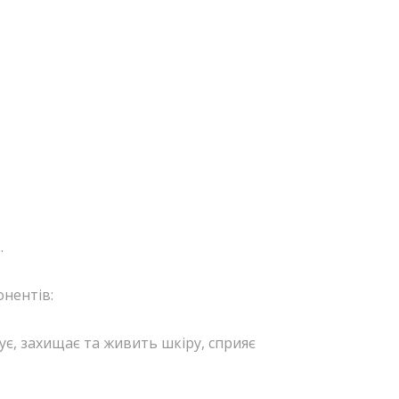
.
онентів:
ує, захищає та живить шкіру, сприяє