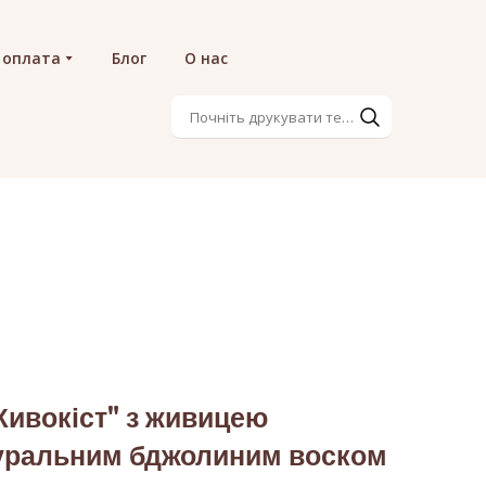
 оплата
Блог
О нас
ивокіст" з живицею
туральним бджолиним воском