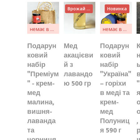
Врожай 2026
Новинка
немає в наявності
немає в наявності
Подарун
Мед
Подарун
ковий
акацієви
ковий
набір
й з
набір
"Преміум
лавандо
"Україна"
" - крем-
ю 500 гр
– горіхи
мед
в меді та
я
малина,
крем-
вишня-
мед
лаванда
Полуниц
,
та
я 590 г
чорниця