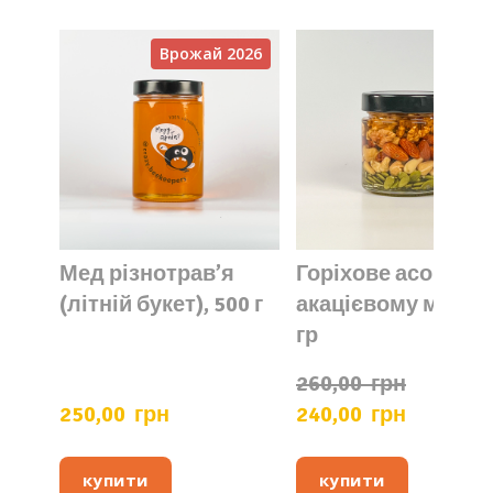
Врожай 2026
Мед різнотрав’я
Горіхове асорті в
(літній букет), 500 г
акацієвому меді 2
гр
260,00  грн
250,00  грн
240,00  грн
купити
купити