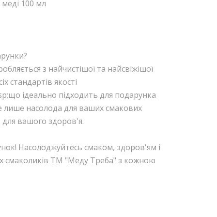
 меді 100 мл
арунки?
обляється з найчистішої та найсвіжішої
іх стандартів якості
sp;що ідеально підходить для подарунка
е лише насолода для ваших смакових
 для вашого здоров'я.
нок! Насолоджуйтесь смаком, здоров'ям і
х смаколиків ТМ "Меду Треба" з кожною