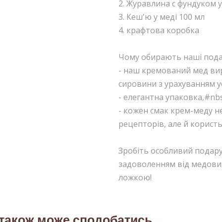
2. Журавлина с фундуком у
3. Кеш'ю у меді 100 мл
4. крафтова коробка
Чому обирають наші под
- наш кремований мед вир
сировини з урахуванням ус
- елегантна упаковка,#nb
- кожен смак крем-меду н
рецепторів, але й користь
Зробіть особливий подару
задоволенням від медови
ложкою!
 також може сподобатись