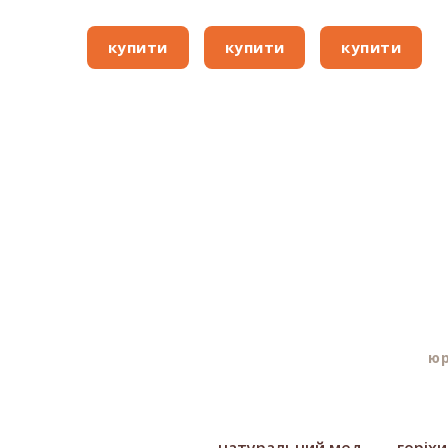
купити
купити
купити
юр
натуральний мед
горіх