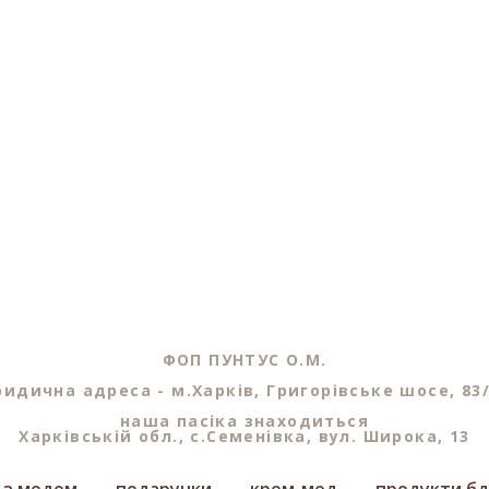
ФОП ПУНТУС О.М.
идична адреса - м.Харків, Григорівське шосе, 83
наша пасіка знаходиться
Харківській обл., с.Семенівка, вул. Широка, 13
и з медом
подарунки
крем-мед
продукти б