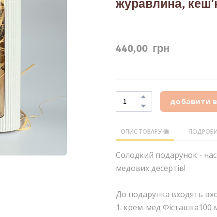
журавлина, кеш'ю
440,00  грн
добавити 
ОПИС ТОВАРУ 🐝
ПОДРОБИ
Солодкий подарунок - на
медових десертів!
До подарунка входять вхо
1. крем-мед Фісташка100 