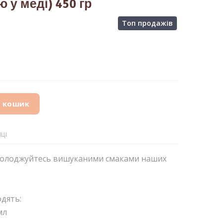
 у меді) 450 гр
Топ продажів
в кошик
ЦІ
солоджуйтесь вишуканими смаками наших
дять:
мл