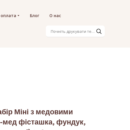
 оплата
Блог
О нас
бір Міні з медовими
-мед фісташка, фундук,