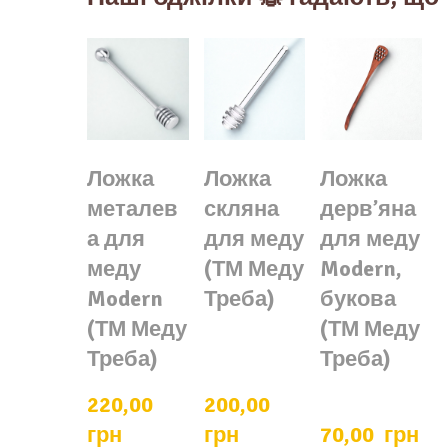
Ложка
Ложка
Ложка
металев
скляна
дервʼяна
а для
для меду
для меду
меду
(ТМ Меду
Modern,
Modern
Треба)
букова
(ТМ Меду
(ТМ Меду
Треба)
Треба)
220,00  
200,00  
грн
грн
70,00  грн